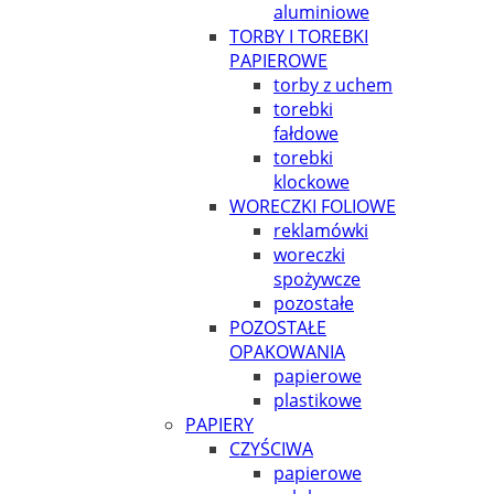
aluminiowe
TORBY I TOREBKI
PAPIEROWE
torby z uchem
torebki
fałdowe
torebki
klockowe
WORECZKI FOLIOWE
reklamówki
woreczki
spożywcze
pozostałe
POZOSTAŁE
OPAKOWANIA
papierowe
plastikowe
PAPIERY
CZYŚCIWA
papierowe