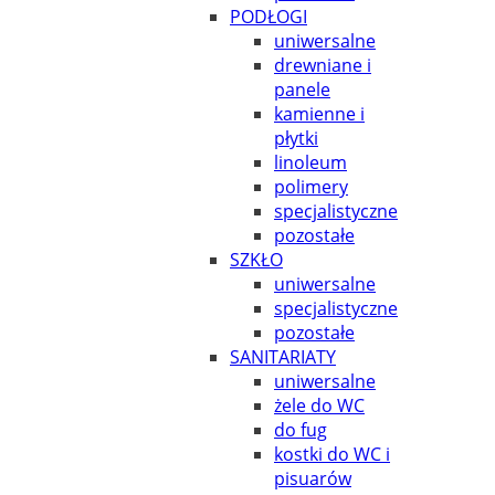
PODŁOGI
uniwersalne
drewniane i
panele
kamienne i
płytki
linoleum
polimery
specjalistyczne
pozostałe
SZKŁO
uniwersalne
specjalistyczne
pozostałe
SANITARIATY
uniwersalne
żele do WC
do fug
kostki do WC i
pisuarów