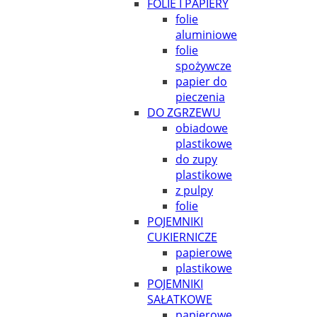
FOLIE I PAPIERY
folie
aluminiowe
folie
spożywcze
papier do
pieczenia
DO ZGRZEWU
obiadowe
plastikowe
do zupy
plastikowe
z pulpy
folie
POJEMNIKI
CUKIERNICZE
papierowe
plastikowe
POJEMNIKI
SAŁATKOWE
papierowe