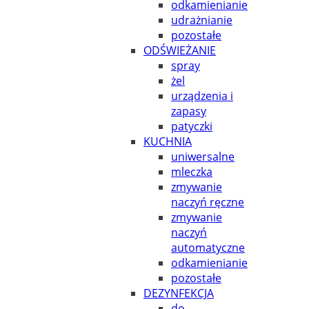
odkamienianie
udrażnianie
pozostałe
ODŚWIEŻANIE
spray
żel
urządzenia i
zapasy
patyczki
KUCHNIA
uniwersalne
mleczka
zmywanie
naczyń ręczne
zmywanie
naczyń
automatyczne
odkamienianie
pozostałe
DEZYNFEKCJA
do