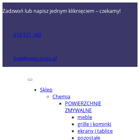
Zadzwoń lub napisz jednym kliknięciem – czekamy!
616 531 160
bok@miejczysto.pl
Sklep
Chemia
POWIERZCHNIE
ZMYWALNE
meble
grille i kominki
ekrany i tablice
pozostałe