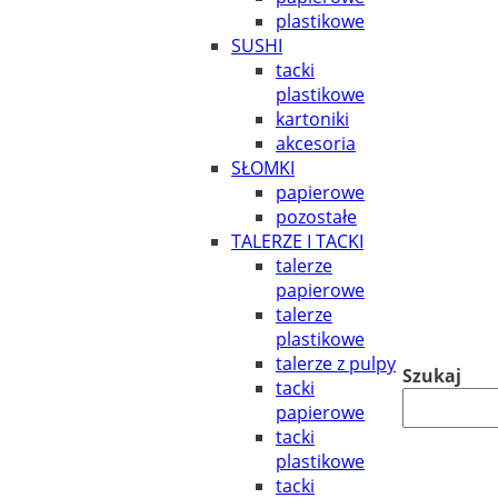
plastikowe
SUSHI
tacki
plastikowe
kartoniki
akcesoria
SŁOMKI
papierowe
pozostałe
TALERZE I TACKI
talerze
papierowe
talerze
plastikowe
talerze z pulpy
Szukaj
tacki
papierowe
tacki
plastikowe
tacki