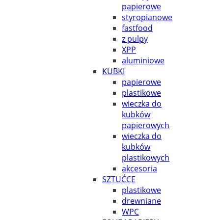
papierowe
styropianowe
fastfood
z pulpy
XPP
aluminiowe
KUBKI
papierowe
plastikowe
wieczka do
kubków
papierowych
wieczka do
kubków
plastikowych
akcesoria
SZTUĆCE
plastikowe
drewniane
WPC