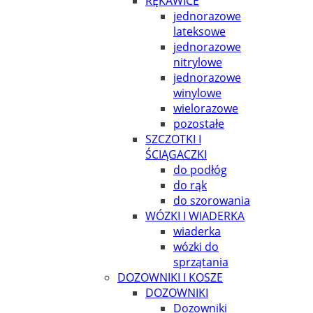
RĘKAWICE
jednorazowe
lateksowe
jednorazowe
nitrylowe
jednorazowe
winylowe
wielorazowe
pozostałe
SZCZOTKI I
ŚCIĄGACZKI
do podłóg
do rąk
do szorowania
WÓZKI I WIADERKA
wiaderka
wózki do
sprzątania
DOZOWNIKI I KOSZE
DOZOWNIKI
Dozowniki