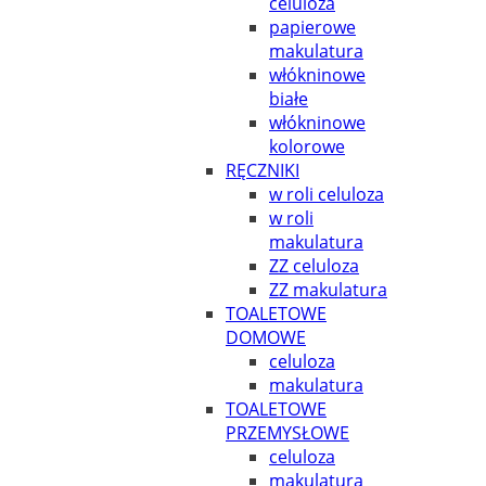
celuloza
papierowe
makulatura
włókninowe
białe
włókninowe
kolorowe
RĘCZNIKI
w roli celuloza
w roli
makulatura
ZZ celuloza
ZZ makulatura
TOALETOWE
DOMOWE
celuloza
makulatura
TOALETOWE
PRZEMYSŁOWE
celuloza
makulatura