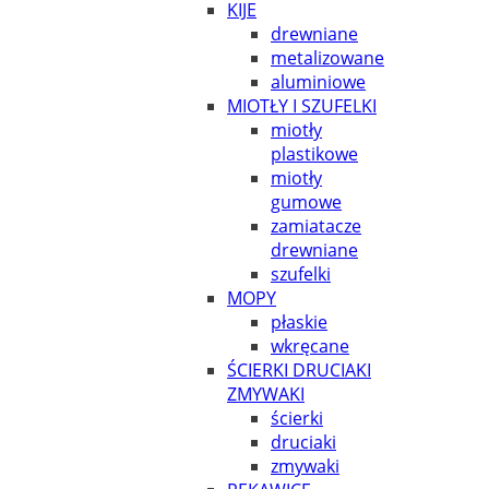
KIJE
drewniane
metalizowane
aluminiowe
MIOTŁY I SZUFELKI
miotły
plastikowe
miotły
gumowe
zamiatacze
drewniane
szufelki
MOPY
płaskie
wkręcane
ŚCIERKI DRUCIAKI
ZMYWAKI
ścierki
druciaki
zmywaki