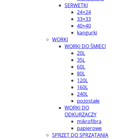
SERWETKI
24×24
33×33
40×40
kangurki
WORKI
WORKI DO ŚMIECI
20L
35L
60L
80L
120L
160L
240L
pozostałe
WORKI DO
ODKURZACZY
mikrofibra
papierowe
SPRZET DO SPRZĄTANIA