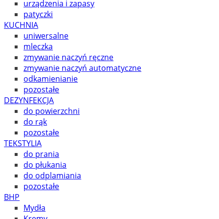
urządzenia i zapasy
patyczki
KUCHNIA
uniwersalne
mleczka
zmywanie naczyń ręczne
zmywanie naczyń automatyczne
odkamienianie
pozostałe
DEZYNFEKCJA
do powierzchni
do rąk
pozostałe
TEKSTYLIA
do prania
do płukania
do odplamiania
pozostałe
BHP
Mydła
Kremy