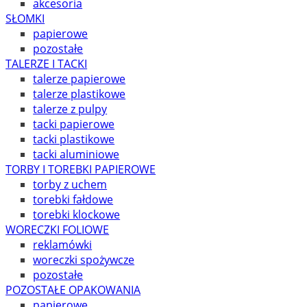
akcesoria
SŁOMKI
papierowe
pozostałe
TALERZE I TACKI
talerze papierowe
talerze plastikowe
talerze z pulpy
tacki papierowe
tacki plastikowe
tacki aluminiowe
TORBY I TOREBKI PAPIEROWE
torby z uchem
torebki fałdowe
torebki klockowe
WORECZKI FOLIOWE
reklamówki
woreczki spożywcze
pozostałe
POZOSTAŁE OPAKOWANIA
papierowe