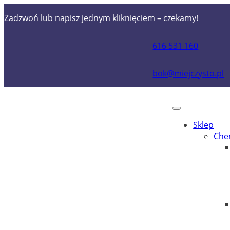
Zadzwoń lub napisz jednym kliknięciem – czekamy!
616 531 160
bok@miejczysto.pl
Sklep
Che