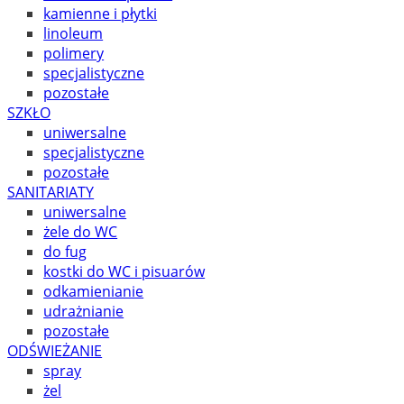
kamienne i płytki
linoleum
polimery
specjalistyczne
pozostałe
SZKŁO
uniwersalne
specjalistyczne
pozostałe
SANITARIATY
uniwersalne
żele do WC
do fug
kostki do WC i pisuarów
odkamienianie
udrażnianie
pozostałe
ODŚWIEŻANIE
spray
żel