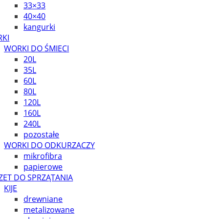
33×33
40×40
kangurki
KI
WORKI DO ŚMIECI
20L
35L
60L
80L
120L
160L
240L
pozostałe
WORKI DO ODKURZACZY
mikrofibra
papierowe
ZET DO SPRZĄTANIA
KIJE
drewniane
metalizowane