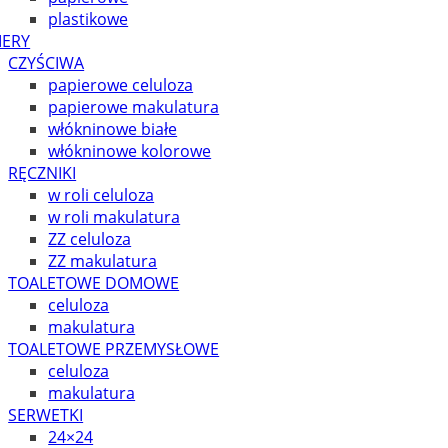
plastikowe
IERY
CZYŚCIWA
papierowe celuloza
papierowe makulatura
włókninowe białe
włókninowe kolorowe
RĘCZNIKI
w roli celuloza
w roli makulatura
ZZ celuloza
ZZ makulatura
TOALETOWE DOMOWE
celuloza
makulatura
TOALETOWE PRZEMYSŁOWE
celuloza
makulatura
SERWETKI
24×24