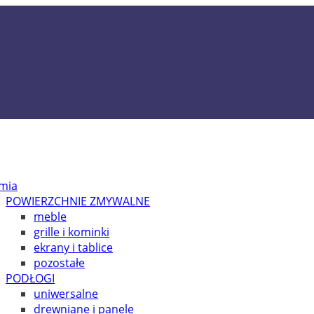
mia
POWIERZCHNIE ZMYWALNE
meble
grille i kominki
ekrany i tablice
pozostałe
PODŁOGI
uniwersalne
drewniane i panele