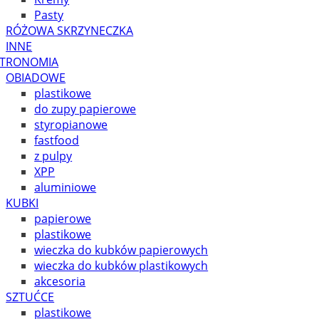
Pasty
RÓŻOWA SKRZYNECZKA
INNE
TRONOMIA
OBIADOWE
plastikowe
do zupy papierowe
styropianowe
fastfood
z pulpy
XPP
aluminiowe
KUBKI
papierowe
plastikowe
wieczka do kubków papierowych
wieczka do kubków plastikowych
akcesoria
SZTUĆCE
plastikowe