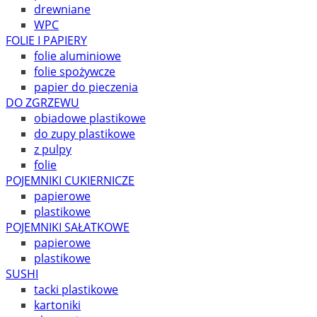
drewniane
WPC
FOLIE I PAPIERY
folie aluminiowe
folie spożywcze
papier do pieczenia
DO ZGRZEWU
obiadowe plastikowe
do zupy plastikowe
z pulpy
folie
POJEMNIKI CUKIERNICZE
papierowe
plastikowe
POJEMNIKI SAŁATKOWE
papierowe
plastikowe
SUSHI
tacki plastikowe
kartoniki